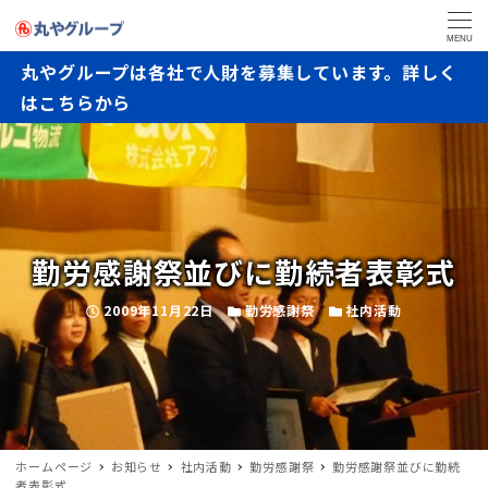
MENU
丸やグループは各社で人財を募集しています。詳しく
はこちらから
勤労感謝祭並びに勤続者表彰式
2009年11月22日
勤労感謝祭
社内活動
ホームページ
お知らせ
社内活動
勤労感謝祭
勤労感謝祭並びに勤続
者表彰式