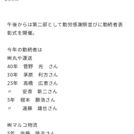
午後からは第二部として勤労感謝祭並びに勤続者表
彰式を開催。
今年の勤続者は
㈱丸や運送
40年 菅野 光 さん
30年 茅原 利方さん
25年 高橋 広恵さん
〃 安斎 新二さん
5年 根本 勝浩さん
〃 遠藤 雄也さん
㈱マルコ物流
5年 佐藤 隆志さん