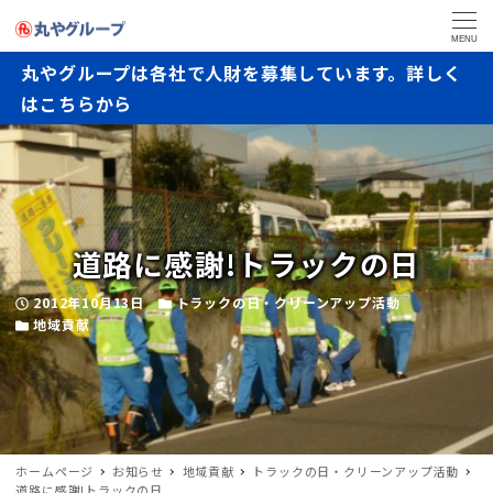
MENU
丸やグループは各社で人財を募集しています。詳しく
はこちらから
道路に感謝!トラックの日
2012年10月13日
トラックの日・クリーンアップ活動
地域貢献
ホームページ
お知らせ
地域貢献
トラックの日・クリーンアップ活動
道路に感謝!トラックの日