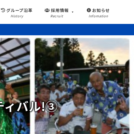
グループ沿革
採用情報
お知らせ
History
Recruit
Infomation
ティバル!③