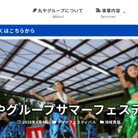
丸やグループについて
事業内容
About
Services
くはこちらから
やグループサマーフェス
2018年8月4日
サマーフェスティバル
地域貢献