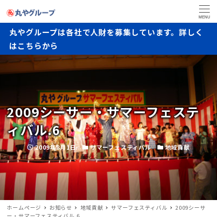
MENU
丸やグループは各社で人財を募集しています。詳しく
はこちらから
2009シーサー・サマーフェステ
ィバル.6
2009年8月1日
サマーフェスティバル
地域貢献
ホームページ
お知らせ
地域貢献
サマーフェスティバル
2009シーサ
ー・サマーフェスティバル.6