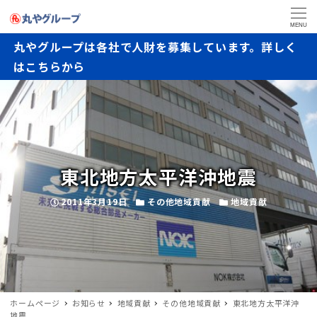
MENU
丸やグループは各社で人財を募集しています。詳しく
はこちらから
東北地方太平洋沖地震
2011年3月19日
その他地域貢献
地域貢献
ホームページ
お知らせ
地域貢献
その他地域貢献
東北地方太平洋沖
地震