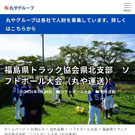
MENU
丸やグループは各社で人財を募集しています。詳しく
はこちらから
福島県トラック協会県北支部 ソ
フトボール大会（丸や運送）
投稿日
カテゴリー
カテゴリー
2023年9月24日
ソフトボール大会
社外活動
ホームページ
お知らせ
社外活動
ソフトボール大会
福島県トラック
協会県北支部 ソフトボール大会（丸や運送）