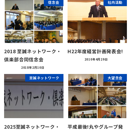
信念会
社内活動
2018 至誠ネットワーク・
H22年度経営計画発表会!
倶楽部合同信念会
2010年4月29日
2018年2月10日
至誠ネットワーク
大望念会
2025至誠ネットワーク・
平成最後!丸やグループ発