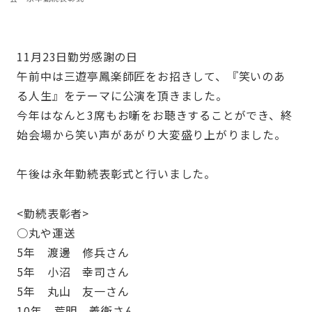
11月23日勤労感謝の日
午前中は三遊亭鳳楽師匠をお招きして、『笑いのあ
る人生』をテーマに公演を頂きました。
今年はなんと3席もお噺をお聴きすることができ、終
始会場から笑い声があがり大変盛り上がりました。
午後は永年勤続表彰式と行いました。
<勤続表彰者>
○丸や運送
5年 渡邊 修兵さん
5年 小沼 幸司さん
5年 丸山 友一さん
10年 荒明 義衛さん