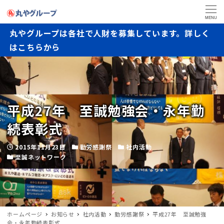
MENU
丸やグループは各社で人財を募集しています。詳しく
はこちらから
平成27年 至誠勉強会・永年勤
続表彰式
2015年11月23日
勤労感謝祭
社内活動
至誠ネットワーク
ホームページ
お知らせ
社内活動
勤労感謝祭
平成27年 至誠勉強
会・永年勤続表彰式