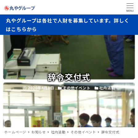
MENU
丸やグループは各社で人財を募集しています。詳しく
はこちらから
辞令交付式
投稿日
カテゴリー
カテゴリー
2020年4月1日
その他イベント
社内活動
ホームページ
お知らせ
社内活動
その他イベント
辞令交付式