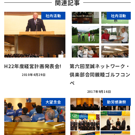
関連記事
社内活動
社内活動
H22年度経営計画発表会!
第六回至誠ネットワーク・
倶楽部合同親睦ゴルフコン
2010年4月29日
ペ
2017年9月16日
大望念会
勤労感謝祭