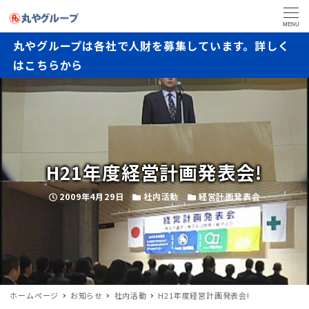
MENU
丸やグループは各社で人財を募集しています。詳しく
はこちらから
H21年度経営計画発表会!
2009年4月29日
社内活動
経営計画発表会
ホームページ
お知らせ
社内活動
H21年度経営計画発表会!